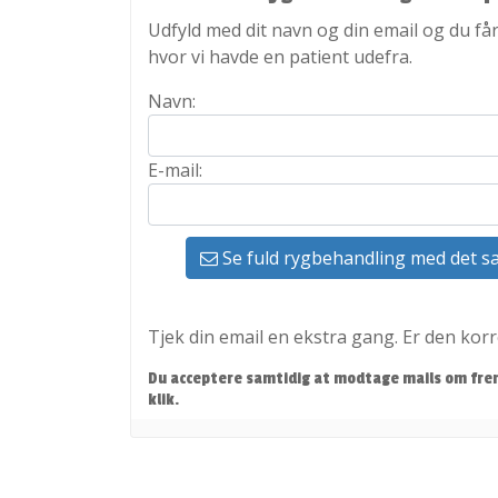
Udfyld med dit navn og din email og du får
hvor vi havde en patient udefra.
Navn:
E-mail:
Se fuld rygbehandling med det 
Tjek din email en ekstra gang. Er den korr
Du acceptere samtidig at modtage mails om frem
klik.