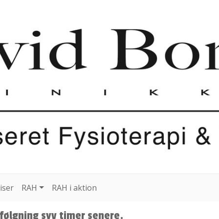
iser
RAH
RAH i aktion
følgning syv timer senere.